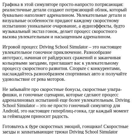
Графика в этой симуляторе просто-напросто потрясающая:
реалистичные детали создают потрясающий облик, который
буквально наполняет адреналином. Увлекательные детали и
визуальные особенности придают каждому скоростному
испытанию уникальное очарование, а аудиоэффекты, будто
музыкальный экстаз гонок, делает процесс скоростного
вызова увлекательным и насыщенным адреналином.
Игровой процесс Driving School Simulator – это настоящее
увлекательное гоночное приключение. Разнообразие
автотрасс, начиная от райдерских сражений и заканчивая
кольцевыми заездами, приглашает вас к увлекательному
процессу скоростного развития. Спорьте с конкурентами,
наслаждайтесь разнообразием спортивных авто и получайте
удовольствие от рева моторов.
Не забывайте про скоростные бонусы, скоростные ультра-
фишки, и гоночные сценарии, которые сделают процесс
адреналиновых испытаний еще более увлекательным. Driving
School Simulator – это не просто гоночный симулятор для
Android, это настоящее гиперблиц-гонка, где каждый момент
за геймпадом приносит радость.
Готовьтесь к буре скоростных эмоций, гонщики! Скоростные
заезды и захватывающие трюки Driving School Simulator