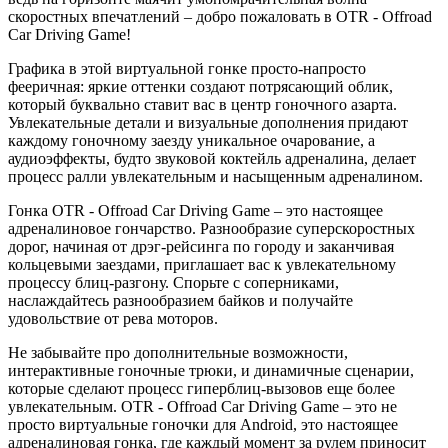
скоростных впечатлений – добро пожаловать в OTR - Offroad
Car Driving Game!
Графика в этой виртуальной гонке просто-напросто
фееричная: яркие оттенки создают потрясающий облик,
который буквально ставит вас в центр гоночного азарта.
Увлекательные детали и визуальные дополнения придают
каждому гоночному заезду уникальное очарование, а
аудиоэффекты, будто звуковой коктейль адреналина, делает
процесс ралли увлекательным и насыщенным адреналином.
Гонка OTR - Offroad Car Driving Game – это настоящее
адреналиновое гончарство. Разнообразие суперскоростных
дорог, начиная от дрэг-рейсинга по городу и заканчивая
кольцевыми заездами, приглашает вас к увлекательному
процессу блиц-разгону. Спорьте с соперниками,
наслаждайтесь разнообразием байков и получайте
удовольствие от рева моторов.
Не забывайте про дополнительные возможности,
интерактивные гоночные трюки, и динамичные сценарии,
которые сделают процесс гиперблиц-вызовов еще более
увлекательным. OTR - Offroad Car Driving Game – это не
просто виртуальные гоночки для Android, это настоящее
адреналиновая гонка, где каждый момент за рулем приносит