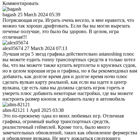
Комментировать
bagash
25 March 2024 05:39
Потрясающая игра. Играть очень весело, и мне нравится, что
можно так хорошо дрифтовать. Если бы вы могли вырезать
печенье получше, это было бы здорово. В целом, игра
отличная!!!
alex05674
27 March 2024 07:13
Лучшая игра 5 звезд графика действительно astanoshing плюс
вы можете ездить тонну транспортных средств я только хотел
бы, что вы можете также купить вертолеты и круизных судов,
но в целом хорошая игра и графика, но я бы рекомендовал вам
добавить, как долгое время дня и долгое время ночи плюс
сделать вулкан карту реальной, как если вы идете в центр
вулкана, где есть лава вы должны сделать игрок гореть и
умереть плюс добавить некоторые настройки, где вы можете
настроить размер кнопок и добавить палку в автомобиль
alim-82121
1 April 2025 03:38
Это по-прежнему одна из моих любимых игр. Отличная
графика, огромный выбор транспортных средств,
реалистичный геймплей. Кроме того, было много
замечательных обновлений, таких как обновление фермерства
и обновление вулкана. Не могу дождаться следующего