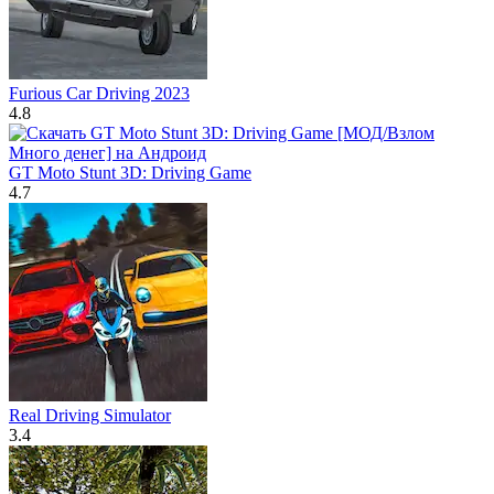
Furious Car Driving 2023
4.8
GT Moto Stunt 3D: Driving Game
4.7
Real Driving Simulator
3.4