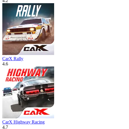
4.2
CarX Rally
4.6
CarX Highway Racing
4.7