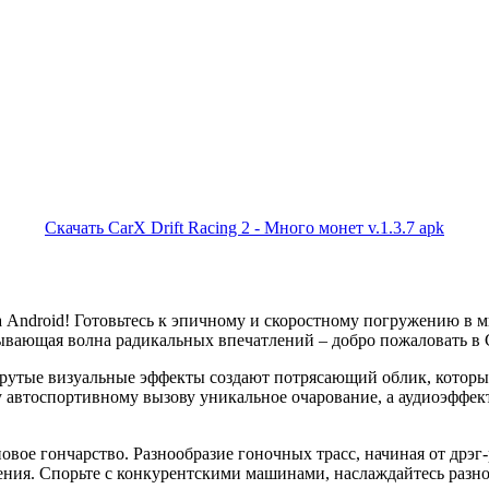
Скачать CarX Drift Racing 2 - Много монет v.1.3.7 apk
Android! Готовьтесь к эпичному и скоростному погружению в м
ывающая волна радикальных впечатлений – добро пожаловать в Ca
 крутые визуальные эффекты создают потрясающий облик, котор
автоспортивному вызову уникальное очарование, а аудиоэффекты
овое гончарство. Разнообразие гоночных трасс, начиная от дрэг-
ения. Спорьте с конкурентскими машинами, наслаждайтесь разно