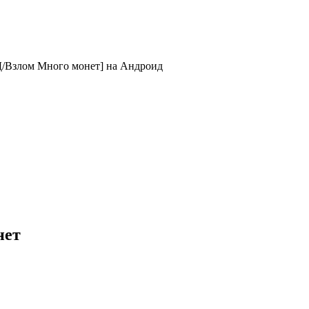
ОД/Взлом Много монет] на Андроид
нет