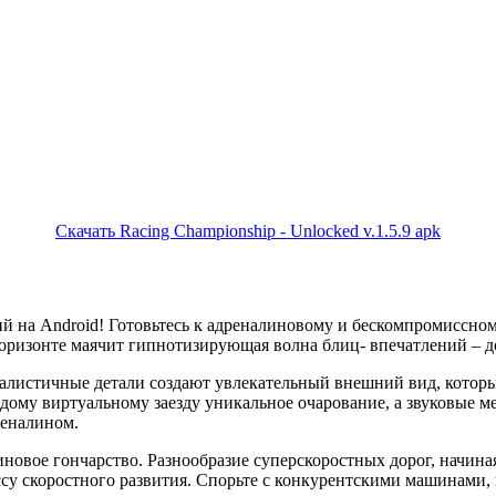
Скачать Racing Championship - Unlocked v.1.5.9 apk
й на Android! Готовьтесь к адреналиновому и бескомпромиссно
горизонте маячит гипнотизирующая волна блиц- впечатлений – до
алистичные детали создают увлекательный внешний вид, который
ому виртуальному заезду уникальное очарование, а звуковые ме
реналином.
иновое гончарство. Разнообразие суперскоростных дорог, начин
ссу скоростного развития. Спорьте с конкурентскими машинами, 