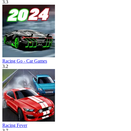
3.3
Racing Go - Car Games
3.2
Racing Fever
3.7