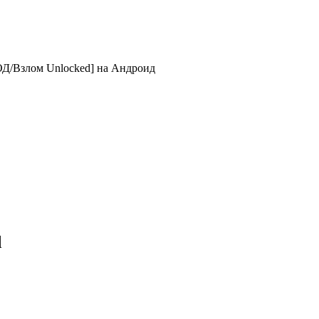
ОД/Взлом Unlocked] на Андроид
d