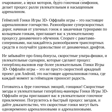
очарование, а звуки моторов, будто гоночная симфония,
делает процесс ралли увлекательным и насыщенным
адреналином.
Геймплей Гонки Игры 3D- Оффлайн игры – это настоящее
адреналиновое гончарство. Разнообразие суперскоростных
дорог, начиная от уличных гонок и заканчивая турнирами по
кольцевым гонкам, приглашает вас к увлекательному
процессу динамичного обучения. Спорьте с ракетами-
соперниками, наслаждайтесь разнообразием транспортных
средств и получайте удовольствие от динамичных дрифтов.
Не забывайте про блиц-бонусы, скоростные ультра-фишки, и
увлекательные сценарии, которые сделают процесс
гиперблиц-вызовов еще более увлекательным. Гонки Игры
3D- Оффлайн игры – это не просто скоростной аркадный
проект для Android, это настоящее адреналиновая гонка, где
каждый момент за геймпадом приносит радость.
Готовьтесь к буре гоночных эмоций, гонщики! Скоростные
заезды и увлекательные гиперблиц-маневры Гонки Игры 3D-
Оффлайн игры приглашают вас в увлекательное гоночное
приключение. Погрузитесь в быстрый процесс заездов, и
дайте доказательство, что скоростные гонки могут быть
одновременно адреналиновыми и адреналиновыми.