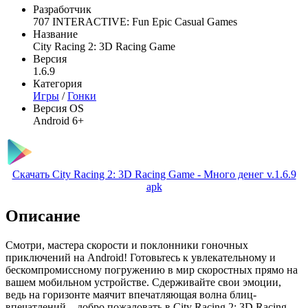
Разработчик
707 INTERACTIVE: Fun Epic Casual Games
Название
City Racing 2: 3D Racing Game
Версия
1.6.9
Категория
Игры
/
Гонки
Версия OS
Android 6+
Скачать City Racing 2: 3D Racing Game - Много денег v.1.6.9
apk
Описание
Смотри, мастера скорости и поклонники гоночных
приключений на Android! Готовьтесь к увлекательному и
бескомпромиссному погружению в мир скоростных прямо на
вашем мобильном устройстве. Сдерживайте свои эмоции,
ведь на горизонте маячит впечатляющая волна блиц-
впечатлений – добро пожаловать в City Racing 2: 3D Racing