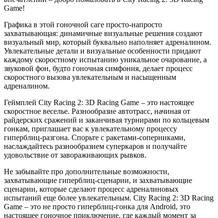
Game!
Графика в этой гоночной саге просто-напросто
захватывающая: динамичные визуальные решения создают
визуальный мир, который буквально наполняет адреналином.
Увлекательные детали и визуальные особенности придают
каждому скоростному испытанию уникальное очарование, а
звуковой фон, будто гоночная симфония, делает процесс
скоростного вызова увлекательным и насыщенным
адреналином.
Геймплей City Racing 2: 3D Racing Game – это настоящее
скоростное веселье. Разнообразие автотрасс, начиная от
райдерских сражений и заканчивая турнирами по кольцевым
гонкам, приглашает вас к увлекательному процессу
гиперблиц-разгона. Спорьте с ракетами-соперниками,
наслаждайтесь разнообразием суперкаров и получайте
удовольствие от завораживающих рывков.
Не забывайте про дополнительные возможности,
захватывающие гиперблиц-сценарии, и захватывающие
сценарии, которые сделают процесс адреналиновых
испытаний еще более увлекательным. City Racing 2: 3D Racing
Game – это не просто гиперблиц-гонка для Android, это
настоящее гоночное приключение, где каждый момент за