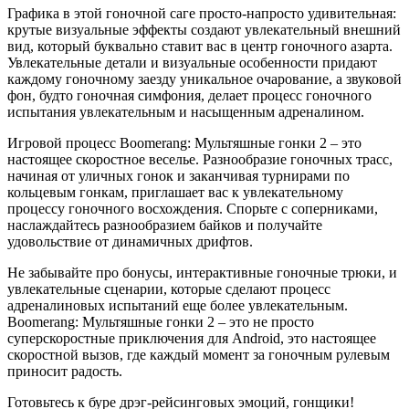
Графика в этой гоночной саге просто-напросто удивительная:
крутые визуальные эффекты создают увлекательный внешний
вид, который буквально ставит вас в центр гоночного азарта.
Увлекательные детали и визуальные особенности придают
каждому гоночному заезду уникальное очарование, а звуковой
фон, будто гоночная симфония, делает процесс гоночного
испытания увлекательным и насыщенным адреналином.
Игровой процесс Boomerang: Мультяшные гонки 2 – это
настоящее скоростное веселье. Разнообразие гоночных трасс,
начиная от уличных гонок и заканчивая турнирами по
кольцевым гонкам, приглашает вас к увлекательному
процессу гоночного восхождения. Спорьте с соперниками,
наслаждайтесь разнообразием байков и получайте
удовольствие от динамичных дрифтов.
Не забывайте про бонусы, интерактивные гоночные трюки, и
увлекательные сценарии, которые сделают процесс
адреналиновых испытаний еще более увлекательным.
Boomerang: Мультяшные гонки 2 – это не просто
суперскоростные приключения для Android, это настоящее
скоростной вызов, где каждый момент за гоночным рулевым
приносит радость.
Готовьтесь к буре дрэг-рейсинговых эмоций, гонщики!