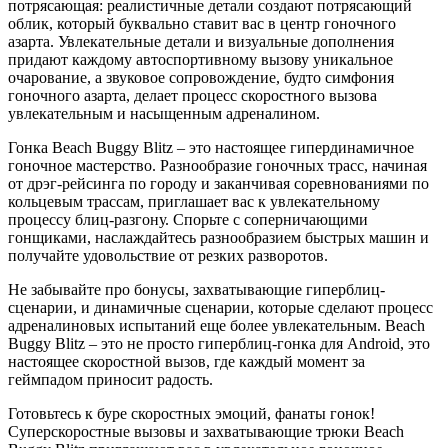
потрясающая: реалистичные детали создают потрясающий
облик, который буквально ставит вас в центр гоночного
азарта. Увлекательные детали и визуальные дополнения
придают каждому автоспортивному вызову уникальное
очарование, а звуковое сопровождение, будто симфония
гоночного азарта, делает процесс скоростного вызова
увлекательным и насыщенным адреналином.
Гонка Beach Buggy Blitz – это настоящее гипердинамичное
гоночное мастерство. Разнообразие гоночных трасс, начиная
от дрэг-рейсинга по городу и заканчивая соревнованиями по
кольцевым трассам, приглашает вас к увлекательному
процессу блиц-разгону. Спорьте с соперничающими
гонщиками, наслаждайтесь разнообразием быстрых машин и
получайте удовольствие от резких разворотов.
Не забывайте про бонусы, захватывающие гиперблиц-
сценарии, и динамичные сценарии, которые сделают процесс
адреналиновых испытаний еще более увлекательным. Beach
Buggy Blitz – это не просто гиперблиц-гонка для Android, это
настоящее скоростной вызов, где каждый момент за
геймпадом приносит радость.
Готовьтесь к буре скоростных эмоций, фанаты гонок!
Суперскоростные вызовы и захватывающие трюки Beach