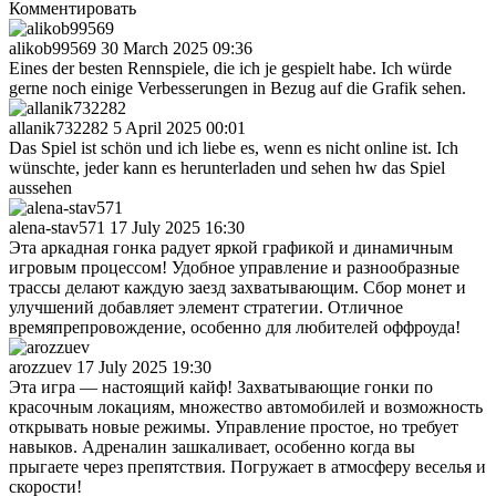
Комментировать
alikob99569
30 March 2025 09:36
Eines der besten Rennspiele, die ich je gespielt habe. Ich würde
gerne noch einige Verbesserungen in Bezug auf die Grafik sehen.
allanik732282
5 April 2025 00:01
Das Spiel ist schön und ich liebe es, wenn es nicht online ist. Ich
wünschte, jeder kann es herunterladen und sehen hw das Spiel
aussehen
alena-stav571
17 July 2025 16:30
Эта аркадная гонка радует яркой графикой и динамичным
игровым процессом! Удобное управление и разнообразные
трассы делают каждую заезд захватывающим. Сбор монет и
улучшений добавляет элемент стратегии. Отличное
времяпрепровождение, особенно для любителей оффроуда!
arozzuev
17 July 2025 19:30
Эта игра — настоящий кайф! Захватывающие гонки по
красочным локациям, множество автомобилей и возможность
открывать новые режимы. Управление простое, но требует
навыков. Адреналин зашкаливает, особенно когда вы
прыгаете через препятствия. Погружает в атмосферу веселья и
скорости!