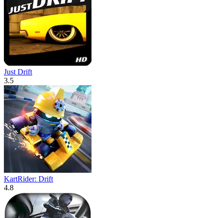
Just Drift
3.5
KartRider: Drift
4.8