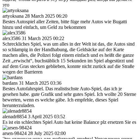
это
artyoksana
28 March 2025 06:20
Bestes Autospiel aller Zeiten, bitte füge mehr Autos wie Bugatti
hinzu und einfach, um Geld zu bekommen
alex3586
31 March 2025 00:22
Schreckliches Spiel, was um alles in der Welt ist das, die Autos sind
so schlampig in der Handhabung, die Geldsäcke auf der Karte
machen alles, die Polizei folgt einem einfach und es heißt die ganze
Zeit „erwischt“, buchstäblich 15 Sekunden im Spiel abgestürzt und
auf dem Gras stecken geblieben, konnte nicht zurück auf die Straße
wegen der Barrieren
bardans
31 March 2025 03:36
Bestes Autofahrspiel. Das realistischste Auto-Spiel, das ich je
gesehen habe. gute Grafik und sehr gutes Spiel. Ich wollte 20 Sterne
bewerten, wenn es welche gäbe. Ich empfehle, dieses Spiel
herunterzuladen.
alenadr8854
3 April 2025 03:52
Es ist ein schlechtes Spiel Auto hat keine Balance plz ersetzen Sie es
arsen-98424
28 July 2025 02:00
Это отличная игра для любителей дрифта! Управление очень