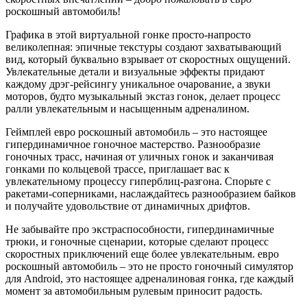
роскошный автомобиль!
Графика в этой виртуальной гонке просто-напросто
великолепная: эпичные текстуры создают захватывающий
вид, который буквально взрывает от скоростных ощущений.
Увлекательные детали и визуальные эффекты придают
каждому дрэг-рейсингу уникальное очарование, а звуки
моторов, будто музыкальный экстаз гонок, делает процесс
ралли увлекательным и насыщенным адреналином.
Геймплей евро роскошный автомобиль – это настоящее
гипердинамичное гоночное мастерство. Разнообразие
гоночных трасс, начиная от уличных гонок и заканчивая
гонками по кольцевой трассе, приглашает вас к
увлекательному процессу гиперблиц-разгона. Спорьте с
ракетами-соперниками, наслаждайтесь разнообразием байков
и получайте удовольствие от динамичных дрифтов.
Не забывайте про экстраспособности, гипердинамичные
трюки, и гоночные сценарии, которые сделают процесс
скоростных приключений еще более увлекательным. евро
роскошный автомобиль – это не просто гоночный симулятор
для Android, это настоящее адреналиновая гонка, где каждый
момент за автомобильным рулевым приносит радость.