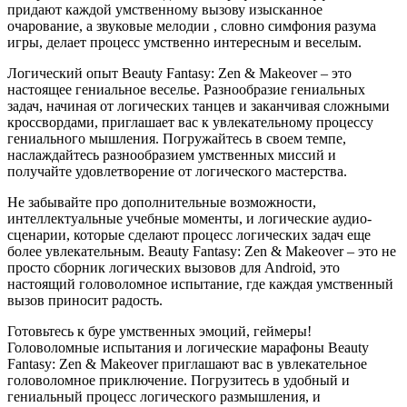
придают каждой умственному вызову изысканное
очарование, а звуковые мелодии , словно симфония разума
игры, делает процесс умственно интересным и веселым.
Логический опыт Beauty Fantasy: Zen & Makeover – это
настоящее гениальное веселье. Разнообразие гениальных
задач, начиная от логических танцев и заканчивая сложными
кроссвордами, приглашает вас к увлекательному процессу
гениального мышления. Погружайтесь в своем темпе,
наслаждайтесь разнообразием умственных миссий и
получайте удовлетворение от логического мастерства.
Не забывайте про дополнительные возможности,
интеллектуальные учебные моменты, и логические аудио-
сценарии, которые сделают процесс логических задач еще
более увлекательным. Beauty Fantasy: Zen & Makeover – это не
просто сборник логических вызовов для Android, это
настоящий головоломное испытание, где каждая умственный
вызов приносит радость.
Готовьтесь к буре умственных эмоций, геймеры!
Головоломные испытания и логические марафоны Beauty
Fantasy: Zen & Makeover приглашают вас в увлекательное
головоломное приключение. Погрузитесь в удобный и
гениальный процесс логического размышления, и