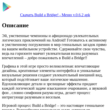
Скачать Build a Bridge! - Меню v.0.6.2 apk
Описание
Эй, умственные чемпионы и афиционадо увлекательных
логических приключений на Android! Готовьтесь к активному
и умственному погружению в мир гениальных загадок прямо
на вашем мобильном устройстве. Сдерживайте свои чувства,
ведь на горизонте маячит увлекательная волна разумных
впечатлений – добро пожаловать в Build a Bridge!!
Графика в этой игре просто великолепная: впечатляющие
дизайны, креативные элементы интерфейса и уникальные
визуальные решения создают увлекательный внешний вид,
который подстёгивает ваше логическое мышление.
Вдохновляющие детали и зрелищные эффекты придают
каждой логической задаче изысканное очарование, а звуковой
фон , словно симфония разума игры, делает процесс
интригующе разумным и веселым.
Игровой процесс Build a Bridge! – это настоящее гениальное
веселье. Разнообразие гениальных задач, начиная от