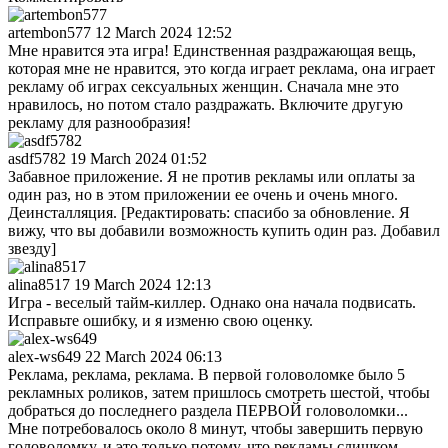
artembon577
12 March 2024 12:52
Мне нравится эта игра! Единственная раздражающая вещь,
которая мне не нравится, это когда играет реклама, она играет
рекламу об играх сексуальных женщин. Сначала мне это
нравилось, но потом стало раздражать. Включите другую
рекламу для разнообразия!
asdf5782
19 March 2024 01:52
Забавное приложение. Я не против рекламы или оплаты за
один раз, но в этом приложении ее очень и очень много.
Деинсталляция. [Редактировать: спасибо за обновление. Я
вижу, что вы добавили возможность купить один раз. Добавил
звезду]
alina8517
19 March 2024 12:13
Игра - веселый тайм-киллер. Однако она начала подвисать.
Исправьте ошибку, и я изменю свою оценку.
alex-ws649
22 March 2024 06:13
Реклама, реклама, реклама. В первой головоломке было 5
рекламных роликов, затем пришлось смотреть шестой, чтобы
добраться до последнего раздела ПЕРВОЙ головоломки...
Мне потребовалось около 8 минут, чтобы завершить первую
головоломку, и это только потому, что рекламы слишком