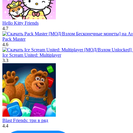
Hello Kitty Friends
4.7
Pack Master
4.6
Ice Scream United: Multiplayer
3.3
Blast Friends: три в ряд
4.4