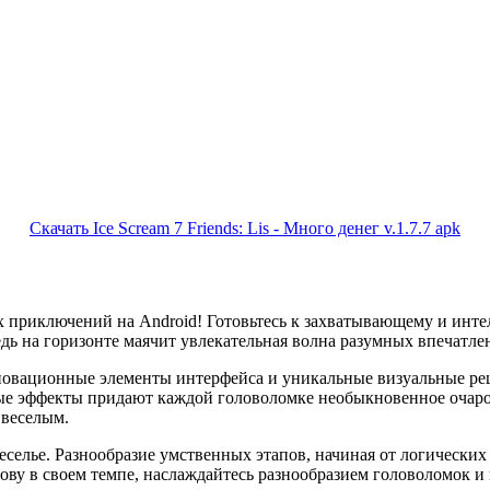
Скачать Ice Scream 7 Friends: Lis - Много денег v.1.7.7 apk
 приключений на Android! Готовьтесь к захватывающему и инт
ь на горизонте маячит увлекательная волна разумных впечатлений
нновационные элементы интерфейса и уникальные визуальные ре
ые эффекты придают каждой головоломке необыкновенное очаров
 веселым.
е веселье. Разнообразие умственных этапов, начиная от логическ
ову в своем темпе, наслаждайтесь разнообразием головоломок и 