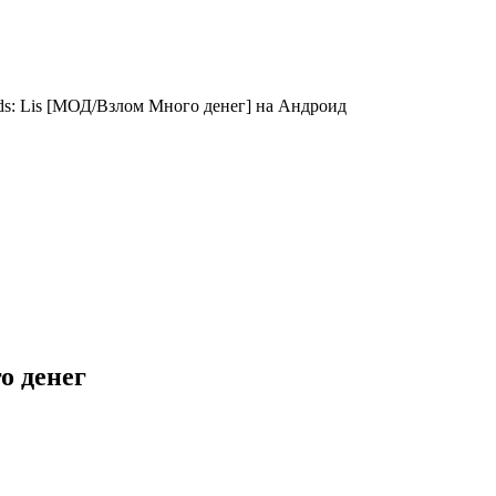
nds: Lis [МОД/Взлом Много денег] на Андроид
го денег