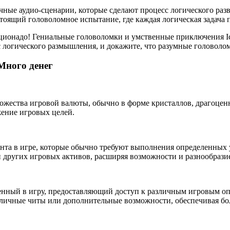
ые аудио-сценарии, которые сделают процесс логического развле
стоящий головоломное испытание, где каждая логическая задача 
ионадо! Гениальные головоломки и умственные приключения Ice 
 логического размышления, и докажите, что разумные головоло
 Много денег
ожества игровой валюты, обычно в форме кристаллов, драгоцен
жение игровых целей.
нта в игре, которые обычно требуют выполнения определенных у
 других игровых активов, расширяя возможности и разнообрази
нный в игру, предоставляющий доступ к различным игровым оп
азличные читы или дополнительные возможности, обеспечивая б