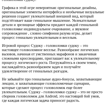
Графика в этой игре невероятная: оригинальные дизайны,
оригинальные элементы интерфейса и необычные визуальные
решения создают увлекательный внешний вид, который
подстёгивает ваше гениальное мышление. Увлекательные
детали и зрелищные эффекты придают каждой гениальной
головоломке индивидуальное очарование, а звуковое
сопровождение , словно симфония разума игры, делает
процесс гениально увлекательным и веселым.
Игровой процесс Судоку - головоломки судоку – это
настоящее головоломное веселье. Разнообразие логических
вызовов, начиная от умственных марафонов и заканчивая
сложными кроссвордами, приглашает вас к увлекательному
процессу логического роста. Погружайтесь в своем темпе,
наслаждайтесь разнообразием задач и получайте
удовлетворение от гениальных разгадок.
Не забывайте про гениальные аудио-бонусы, захватывающие
лекции, и захватывающие головоломочные сценарии,
которые сделают процесс головоломок еще более
увлекательным. Судоку - головоломки судоку – это не просто
сборник головоломок для Android, это настоящий бой умов,
где каждая логическая задача приносит радость.