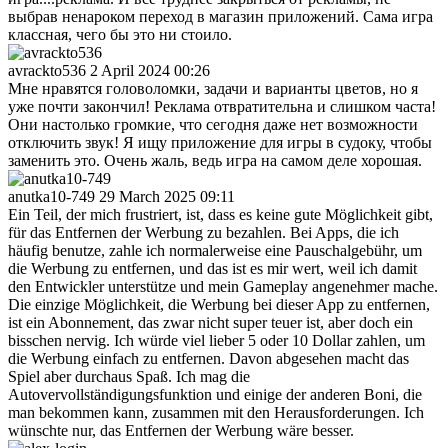
выбрав ненароком переход в магазин приложений. Сама игра
классная, чего бы это ни стоило.
avrackto536
2 April 2024 00:26
Мне нравятся головоломки, задачи и варианты цветов, но я
уже почти закончил! Реклама отвратительна и слишком часта!
Они настолько громкие, что сегодня даже нет возможности
отключить звук! Я ищу приложение для игры в судоку, чтобы
заменить это. Очень жаль, ведь игра на самом деле хорошая.
anutka10-749
29 March 2025 09:11
Ein Teil, der mich frustriert, ist, dass es keine gute Möglichkeit gibt,
für das Entfernen der Werbung zu bezahlen. Bei Apps, die ich
häufig benutze, zahle ich normalerweise eine Pauschalgebühr, um
die Werbung zu entfernen, und das ist es mir wert, weil ich damit
den Entwickler unterstütze und mein Gameplay angenehmer mache.
Die einzige Möglichkeit, die Werbung bei dieser App zu entfernen,
ist ein Abonnement, das zwar nicht super teuer ist, aber doch ein
bisschen nervig. Ich würde viel lieber 5 oder 10 Dollar zahlen, um
die Werbung einfach zu entfernen. Davon abgesehen macht das
Spiel aber durchaus Spaß. Ich mag die
Autovervollständigungsfunktion und einige der anderen Boni, die
man bekommen kann, zusammen mit den Herausforderungen. Ich
wünschte nur, das Entfernen der Werbung wäre besser.