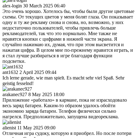
alex-login
30 March 2025 06:40
Это очень хорошо. Хотелось бы, чтобы были другие цветовые
схемы. От текущих цветов у меня болят глаза. Он показывает
одну и ту же рекламу снова и снова, но, возможно, у них
недостаточно пользователей, чтобы привлечь больше
рекламодателей, так что это нормально. Мне также не
нравятся кнопки с цифрами в нижней части экрана. Я
случайно нажимаю их, думая, что при этом высветится и
нажатая цифра. В целом мне по-прежнему нравится играть, и
я стал лучше разбираться в игре благодаря функции
подсветки.
ant1632
2 April 2025 09:44
Ich lerne gerade, wie man spielt. Es macht sehr viel Spaß. Sehr
geistig fesselnd!
arakanec927
8 May 2025 18:00
Приложение «работало» в кармане, пока не израсходовало
весь заряд батареи. Каким-то образом удалось обойти
экономию заряда батареи. Телефон физически сильно
нагрелся. Предположительно, запущена видеореклама.
alienist
11 May 2025 09:00
Отличная игра судоку, которую я приобрел. Но после потери