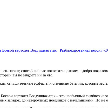
ь Боевой вертолет Воздушная атак - Разблокированная версия v.0.
экшен-гигант, способный вас поглотить целиком – добро пожало
торый вы не забудете ни за что.
али, оглушительные эффекты и огненные баталии, которые застав
лей Боевой вертолет Воздушная атак – это необычный симбиоз и
ых загадок, до невероятных поединков с начальниками. Но не ос