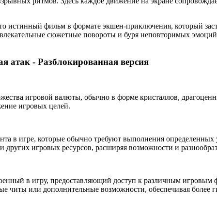
 взрывных ритмов. Здесь каждое движение на экране сопровожда
 это истинный фильм в формате экшен-приключения, который заст
увлекательные сюжетные повороты и буря неповторимых эмоций.
ая атак - Разблокированная версия
жества игровой валюты, обычно в форме кристаллов, драгоценн
жение игровых целей.
нта в игре, которые обычно требуют выполнения определенных 
и других игровых ресурсов, расширяя возможности и разнообраз
енный в игру, предоставляющий доступ к различным игровым 
ные читы или дополнительные возможности, обеспечивая более 