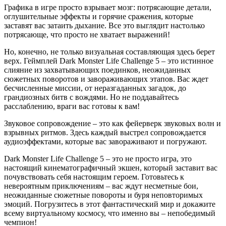
Графика в игре просто взрывает мозг: потрясающие детали,
оглушительные эффекты и горячие сражения, которые
заставят вас затаить дыхание. Все это выглядит настолько
потрясающе, что просто не хватает выражений!
Но, конечно, не только визуальная составляющая здесь берет
верх. Геймплей Dark Monster Life Challenge 5 – это истинное
слияние из захватывающих поединков, неожиданных
сюжетных поворотов и завораживающих этапов. Вас ждет
бесчисленные миссии, от неразгаданных загадок, до
грандиозных битв с вождями. Но не поддавайтесь
расслаблению, враги вас готовы к вам!
Звуковое сопровождение – это как фейерверк звуковых волн и
взрывных ритмов. Здесь каждый выстрел сопровождается
аудиоэффектами, которые вас завораживают и погружают.
Dark Monster Life Challenge 5 – это не просто игра, это
настоящий кинематографичный экшен, который заставит вас
почувствовать себя настоящим героем. Готовьтесь к
невероятным приключениям – вас ждут несметные бои,
неожиданные сюжетные повороты и буря неповторимых
эмоций. Погрузитесь в этот фантастический мир и докажите
всему виртуальному космосу, что именно вы – непобедимый
чемпион!