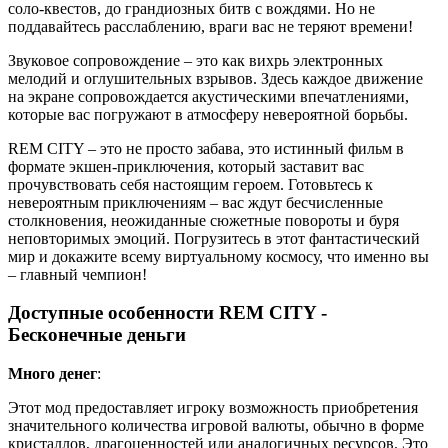
соло-квестов, до грандиозных битв с вождями. Но не
поддавайтесь расслаблению, враги вас не теряют времени!
Звуковое сопровождение – это как вихрь электронных
мелодий и оглушительных взрывов. Здесь каждое движение
на экране сопровождается акустическими впечатлениями,
которые вас погружают в атмосферу невероятной борьбы.
REM CITY – это не просто забава, это истинный фильм в
формате экшен-приключения, который заставит вас
прочувствовать себя настоящим героем. Готовьтесь к
невероятным приключениям – вас ждут бесчисленные
столкновения, неожиданные сюжетные повороты и буря
неповторимых эмоций. Погрузитесь в этот фантастический
мир и докажите всему виртуальному космосу, что именно вы
– главный чемпион!
Доступные особенности REM CITY -
Бесконечные деньги
Много денег
:
Этот мод предоставляет игроку возможность приобретения
значительного количества игровой валюты, обычно в форме
кристаллов, драгоценностей или аналогичных ресурсов. Это