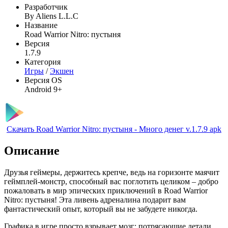
Разработчик
By Aliens L.L.C
Название
Road Warrior Nitro: пустыня
Версия
1.7.9
Категория
Игры
/
Экшен
Версия OS
Android 9+
Скачать Road Warrior Nitro: пустыня - Много денег v.1.7.9 apk
Описание
Друзья геймеры, держитесь крепче, ведь на горизонте маячит
геймплей-монстр, способный вас поглотить целиком – добро
пожаловать в мир эпических приключений в Road Warrior
Nitro: пустыня! Эта ливень адреналина подарит вам
фантастический опыт, который вы не забудете никогда.
Графика в игре просто взрывает мозг: потрясающие детали,