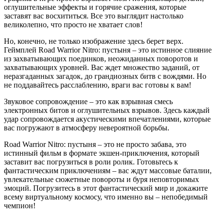
оглушительные эффекты и горячие сражения, которые
заставят вас восхититься. Все это выглядит настолько
великолепно, что просто не хватает слов!
Но, конечно, не только изображение здесь берет верх.
Геймплей Road Warrior Nitro: пустыня – это истинное слияние
из захватывающих поединков, неожиданных поворотов и
захватывающих уровней. Вас ждет множество заданий, от
неразгаданных загадок, до грандиозных битв с вождями. Но
не поддавайтесь расслаблению, враги вас готовы к вам!
Звуковое сопровождение – это как взрывная смесь
электронных битов и оглушительных взрывов. Здесь каждый
удар сопровождается акустическими впечатлениями, которые
вас погружают в атмосферу невероятной борьбы.
Road Warrior Nitro: пустыня – это не просто забава, это
истинный фильм в формате экшен-приключения, который
заставит вас погрузиться в роли ролик. Готовьтесь к
фантастическим приключениям – вас ждут массовые баталии,
увлекательные сюжетные повороты и буря неповторимых
эмоций. Погрузитесь в этот фантастический мир и докажите
всему виртуальному космосу, что именно вы – непобедимый
чемпион!