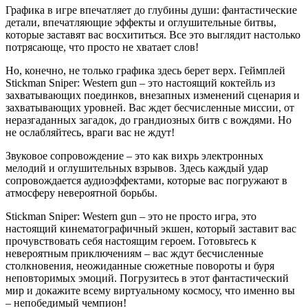
Графика в игре впечатляет до глубины души: фантастические
детали, впечатляющие эффекты и оглушительные битвы,
которые заставят вас восхититься. Все это выглядит настолько
потрясающе, что просто не хватает слов!
Но, конечно, не только графика здесь берет верх. Геймплей
Stickman Sniper: Western gun – это настоящий коктейль из
захватывающих поединков, внезапных изменений сценария и
захватывающих уровней. Вас ждет бесчисленные миссии, от
неразгаданных загадок, до грандиозных битв с вождями. Но
не ослабляйтесь, враги вас не ждут!
Звуковое сопровождение – это как вихрь электронных
мелодий и оглушительных взрывов. Здесь каждый удар
сопровождается аудиоэффектами, которые вас погружают в
атмосферу невероятной борьбы.
Stickman Sniper: Western gun – это не просто игра, это
настоящий кинематографичный экшен, который заставит вас
прочувствовать себя настоящим героем. Готовьтесь к
невероятным приключениям – вас ждут бесчисленные
столкновения, неожиданные сюжетные повороты и буря
неповторимых эмоций. Погрузитесь в этот фантастический
мир и докажите всему виртуальному космосу, что именно вы
– непобедимый чемпион!