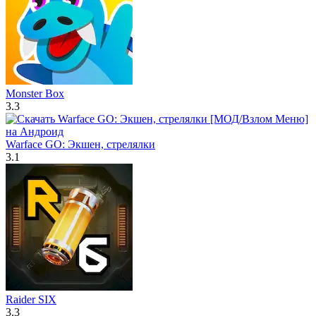
Monster Box
3.3
Warface GO: Экшен, стрелялки
3.1
Raider SIX
3.3