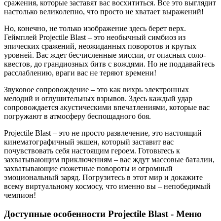
сражения, которые заставят вас восхититься. Все это выглядит
настолько великолепно, что просто не хватает выражений!
Но, конечно, не только изображение здесь берет верх.
Геймплей Projectile Blast – это необычный симбиоз из
эпических сражений, неожиданных поворотов и крутых
уровней. Вас ждет бесчисленные миссии, от опасных соло-
квестов, до грандиозных битв с вождями. Но не поддавайтесь
расслаблению, враги вас не теряют времени!
Звуковое сопровождение – это как вихрь электронных
мелодий и оглушительных взрывов. Здесь каждый удар
сопровождается акустическими впечатлениями, которые вас
погружают в атмосферу беспощадного боя.
Projectile Blast – это не просто развлечение, это настоящий
кинематографичный экшен, который заставит вас
почувствовать себя настоящим героем. Готовьтесь к
захватывающим приключениям – вас ждут массовые баталии,
захватывающие сюжетные повороты и огромный
эмоциональный заряд. Погрузитесь в этот мир и докажите
всему виртуальному космосу, что именно вы – непобедимый
чемпион!
Доступные особенности Projectile Blast - Меню