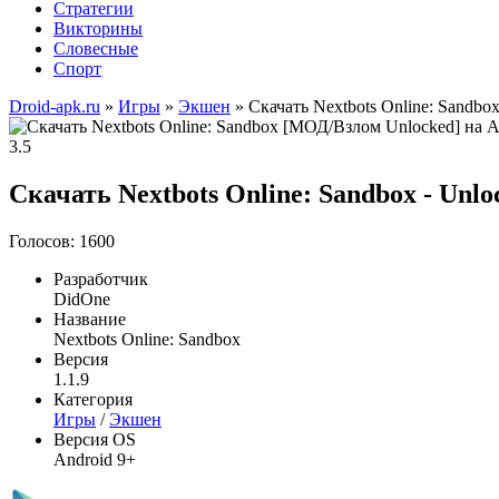
Стратегии
Викторины
Словесные
Спорт
Droid-apk.ru
»
Игры
»
Экшен
» Скачать Nextbots Online: Sandb
3.5
Скачать Nextbots Online: Sandbox - Unlo
Голосов: 1600
Разработчик
DidOne
Название
Nextbots Online: Sandbox
Версия
1.1.9
Категория
Игры
/
Экшен
Версия OS
Android 9+