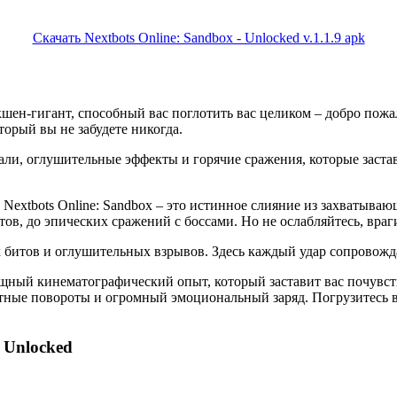
Скачать Nextbots Online: Sandbox - Unlocked v.1.1.9 apk
кшен-гигант, способный вас поглотить вас целиком – добро пожа
торый вы не забудете никогда.
ли, оглушительные эффекты и горячие сражения, которые заставя
ей Nextbots Online: Sandbox – это истинное слияние из захват
ов, до эпических сражений с боссами. Но не ослабляйтесь, враг
х битов и оглушительных взрывов. Здесь каждый удар сопровожд
елищный кинематографический опыт, который заставит вас почувс
тные повороты и огромный эмоциональный заряд. Погрузитесь в
 Unlocked