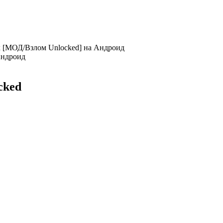
ox [МОД/Взлом Unlocked] на Андроид
cked