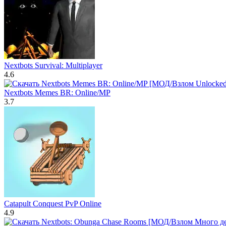
Nextbots Survival: Multiplayer
4.6
Nextbots Memes BR: Online/MP
3.7
Catapult Conquest PvP Online
4.9