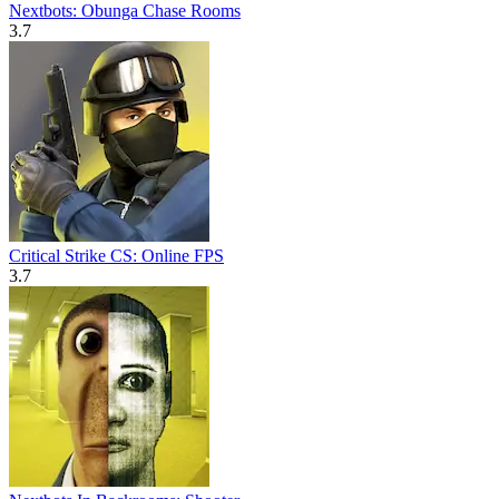
Nextbots: Obunga Chase Rooms
3.7
Critical Strike CS: Online FPS
3.7