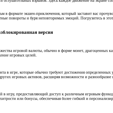
 и оглушительных взрывов. Здесь каждое движение на экране с
 фильм в формате экшен-приключения, который заставит вас прочу
ные повороты и буря неповторимых эмоций. Погрузитесь в этот
Разблокированная версия
жества игровой валюты, обычно в форме монет, драгоценных ка
жение игровых целей.
нта в игре, которые обычно требуют достижения определенных у
других игровых активов, расширяя возможности и разнообразие 
 в игру, предоставляющий доступ к различным игровым функц
 хитрости или бонусы, обеспечивая более гибкий и персонализи