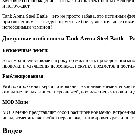
Звуковое сопровождение – это как вихрь электронных мелодий
и погружают.
Tank Arena Steel Battle – это не просто забава, это истинный
приключениям – вас ждут несметные бои, увлекательные сюжет
непобедимый чемпион!
Доступные особенности Tank Arena Steel Battle - 
Бесконечные деньги
:
Этот мод предоставляет игроку возможность приобретения мно
прокачки и улучшения персонажа, покупку предметов и дости
Разблокированная
:
Разблокированная версия открывает различные элементы конте
открытие новых этапов, персонажей, вооружения, скинов или 
MOD Меню
:
MOD Меню представляет собой расширенное меню, встроенный
игры, изменять настройки персонажа, активировать различные
Видео