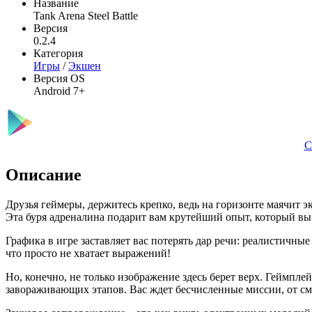
Название
Tank Arena Steel Battle
Версия
0.2.4
Категория
Игры
/
Экшен
Версия OS
Android 7+
С
Описание
Друзья геймеры, держитесь крепко, ведь на горизонте маячит э
Эта буря адреналина подарит вам крутейший опыт, который вы 
Графика в игре заставляет вас потерять дар речи: реалистичны
что просто не хватает выражений!
Но, конечно, не только изображение здесь берет верх. Геймпле
завораживающих этапов. Вас ждет бесчисленные миссии, от сме