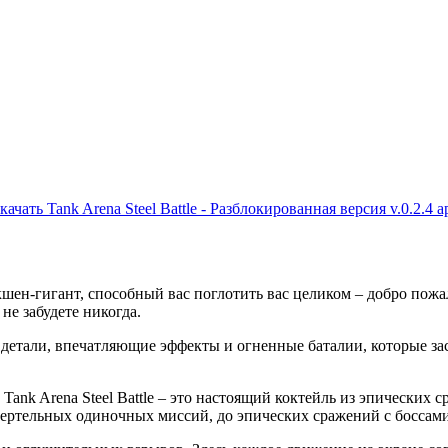
качать Tank Arena Steel Battle - Разблокированная версия v.0.2.4 a
кшен-гигант, способный вас поглотить вас целиком – добро пожал
не забудете никогда.
е детали, впечатляющие эффекты и огненные баталии, которые зас
й Tank Arena Steel Battle – это настоящий коктейль из эпическ
ртельных одиночных миссий, до эпических сражений с боссами. 