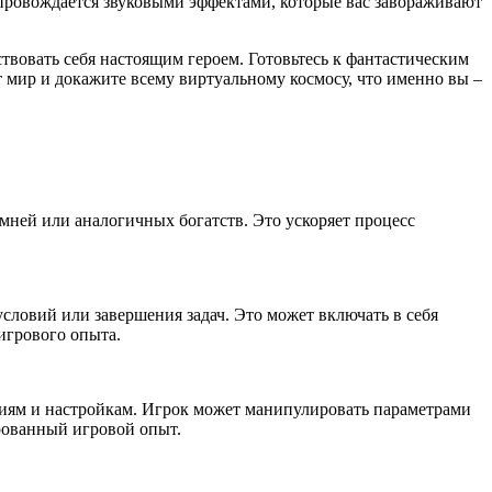
опровождается звуковыми эффектами, которые вас завораживают
вствовать себя настоящим героем. Готовьтесь к фантастическим
 мир и докажите всему виртуальному космосу, что именно вы –
мней или аналогичных богатств. Это ускоряет процесс
словий или завершения задач. Это может включать в себя
игрового опыта.
иям и настройкам. Игрок может манипулировать параметрами
рованный игровой опыт.