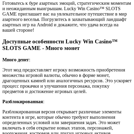
Готовьтесь к буре азартных эмоций, стратегическим моментам
и неожиданным выигрышам. Lucky Win Casino™ SLOTS
GAME приглашает вас на увлекательное путешествие в мир
азартного веселья. Погрузитесь в захватывающий ландшафт
азартных игр на Android и докажите, что удача всегда на
вашей стороне!
Доступные особенности Lucky Win Casino™
SLOTS GAME - Много монет
Много денег
:
Этот мод предоставляет игроку возможность приобретения
множества игровой валюты, обычно в форме монет,
драгоценных камней или аналогичных ресурсов. Это ускоряет
процесс прокачки и улучшения персонажа, покупку
предметов и достижение игровых целей.
Разблокированная
:
Разблокированная версия открывает различные элементы
контента в игре, которые обычно требуют выполнения
определенных условий или завершения задач. Это может
включать в себя открытие новых этапов, персонажей,
вооружения, костюмов или других игровых активов,