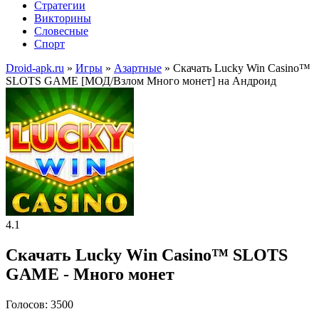
Стратегии
Викторины
Словесные
Спорт
Droid-apk.ru
»
Игры
»
Азартные
» Скачать Lucky Win Casino™
SLOTS GAME [МОД/Взлом Много монет] на Андроид
4.1
Скачать Lucky Win Casino™ SLOTS
GAME - Много монет
Голосов: 3500