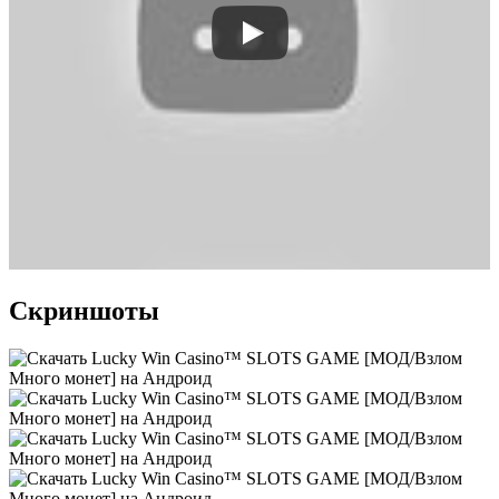
Скриншоты