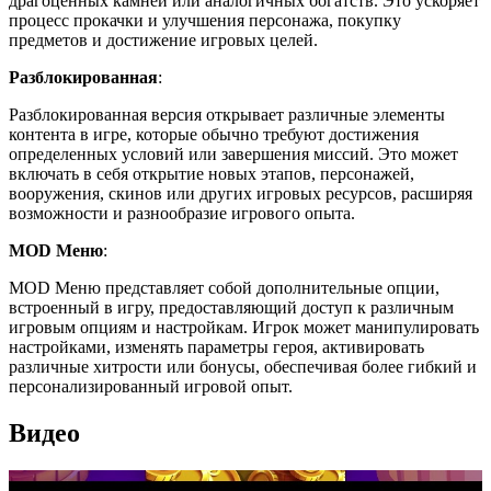
драгоценных камней или аналогичных богатств. Это ускоряет
процесс прокачки и улучшения персонажа, покупку
предметов и достижение игровых целей.
Разблокированная
:
Разблокированная версия открывает различные элементы
контента в игре, которые обычно требуют достижения
определенных условий или завершения миссий. Это может
включать в себя открытие новых этапов, персонажей,
вооружения, скинов или других игровых ресурсов, расширяя
возможности и разнообразие игрового опыта.
MOD Меню
:
MOD Меню представляет собой дополнительные опции,
встроенный в игру, предоставляющий доступ к различным
игровым опциям и настройкам. Игрок может манипулировать
настройками, изменять параметры героя, активировать
различные хитрости или бонусы, обеспечивая более гибкий и
персонализированный игровой опыт.
Видео