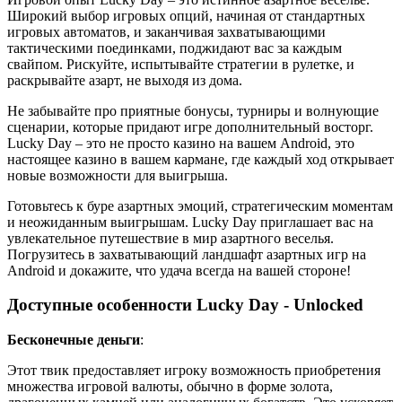
Широкий выбор игровых опций, начиная от стандартных
игровых автоматов, и заканчивая захватывающими
тактическими поединками, поджидают вас за каждым
свайпом. Рискуйте, испытывайте стратегии в рулетке, и
раскрывайте азарт, не выходя из дома.
Не забывайте про приятные бонусы, турниры и волнующие
сценарии, которые придают игре дополнительный восторг.
Lucky Day – это не просто казино на вашем Android, это
настоящее казино в вашем кармане, где каждый ход открывает
новые возможности для выигрыша.
Готовьтесь к буре азартных эмоций, стратегическим моментам
и неожиданным выигрышам. Lucky Day приглашает вас на
увлекательное путешествие в мир азартного веселья.
Погрузитесь в захватывающий ландшафт азартных игр на
Android и докажите, что удача всегда на вашей стороне!
Доступные особенности Lucky Day - Unlocked
Бесконечные деньги
:
Этот твик предоставляет игроку возможность приобретения
множества игровой валюты, обычно в форме золота,