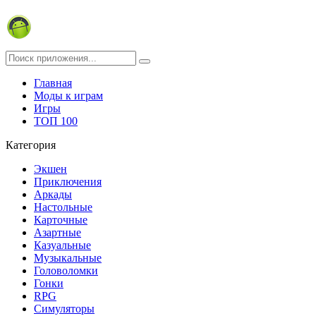
Главная
Моды к играм
Игры
ТОП 100
Категория
Экшен
Приключения
Аркады
Настольные
Карточные
Азартные
Казуальные
Музыкальные
Головоломки
Гонки
RPG
Симуляторы