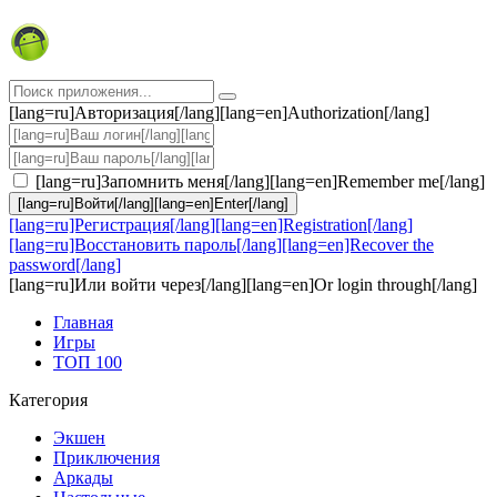
[lang=ru]Авторизация[/lang][lang=en]Authorization[/lang]
[lang=ru]Запомнить меня[/lang][lang=en]Remember me[/lang]
[lang=ru]Войти[/lang][lang=en]Enter[/lang]
[lang=ru]Регистрация[/lang][lang=en]Registration[/lang]
[lang=ru]Восстановить пароль[/lang][lang=en]Recover the
password[/lang]
[lang=ru]Или войти через[/lang][lang=en]Or login through[/lang]
Главная
Игры
ТОП 100
Категория
Экшен
Приключения
Аркады