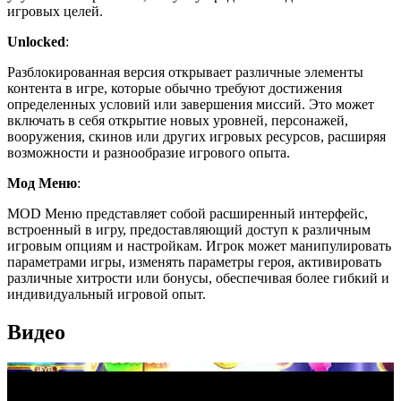
игровых целей.
Unlocked
:
Разблокированная версия открывает различные элементы
контента в игре, которые обычно требуют достижения
определенных условий или завершения миссий. Это может
включать в себя открытие новых уровней, персонажей,
вооружения, скинов или других игровых ресурсов, расширяя
возможности и разнообразие игрового опыта.
Мод Меню
:
MOD Меню представляет собой расширенный интерфейс,
встроенный в игру, предоставляющий доступ к различным
игровым опциям и настройкам. Игрок может манипулировать
параметрами игры, изменять параметры героя, активировать
различные хитрости или бонусы, обеспечивая более гибкий и
индивидуальный игровой опыт.
Видео