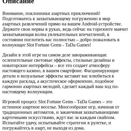
Описание
Внимание, поклонники азартных приключений!
Подготовьтесь к захватывающему погружению в мир
азартных развлечений прямо на вашем Android-устройстве.
Держите свои нервы в руках, ведь сейчас на горизонте маячит
захватывающая волна увлекательных впечатлений, в
состоянии поглотить вас полностью – добро пожаловать в
волнующее Slot Fortune Gems - TaDa Games!
Дизайн в этой игре на самом деле завораживающая:
ослепительные световые эффекты, стильные дизайны и
новаторские интерфейсы – все это создает атмосферу
настоящего казино, в вашем смартфоне. Фасцинирующие
детали и визуальные эффекты заставят вас влюбиться в
каждую расклад, а акустическое оформление, подобное
гармонии азартных мелодий, сделает каждый ваш ход по-
настоящему волнующим.
Игровой процесс Slot Fortune Gems - TaDa Games – это
истинное азартное веселье. Многообразие игр, начиная от
традиционных автоматов, и заканчивая захватывающими
карточными искусствами, ждут вас за каждым свайпом.
Испытайте удачу, испытывайте стратегии в рулетке, и
погружайтесь в азарт, не выходя из дома.