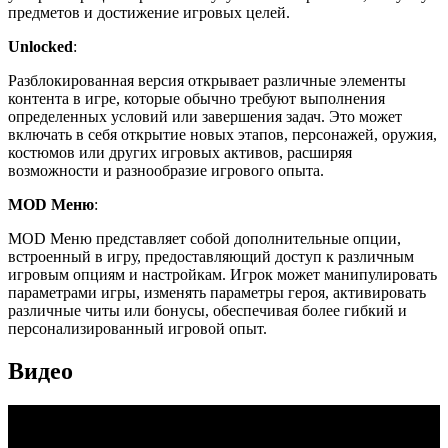
предметов и достижение игровых целей.
Unlocked
:
Разблокированная версия открывает различные элементы
контента в игре, которые обычно требуют выполнения
определенных условий или завершения задач. Это может
включать в себя открытие новых этапов, персонажей, оружия,
костюмов или других игровых активов, расширяя
возможности и разнообразие игрового опыта.
MOD Меню
:
MOD Меню представляет собой дополнительные опции,
встроенный в игру, предоставляющий доступ к различным
игровым опциям и настройкам. Игрок может манипулировать
параметрами игры, изменять параметры героя, активировать
различные читы или бонусы, обеспечивая более гибкий и
персонализированный игровой опыт.
Видео