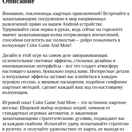
Описание
Внимание, поклонницы азартных приключений! Встречайте к
захватывающему погружению в мир напряженных
развлечений прямо на вашем Android-устройстве.
Удерживайте свои нервы в руках, ведь сейчас на горизонте
маячит захватывающая волна потрясающих впечатлений,
способная поглотить вас полностью – добро пожаловать в
волнующее Color Game And More!
Дизайн в этой игре на самом деле завораживающая:
ослепительные световые эффекты, стильные дизайны и
инновационные интерфейсы – все это создает атмосферу
настоящего казино, буквально перед вами. Интересные детали
и визуальные эффекты заставят вас влюбиться в каждую
игровую сессию, а звуковые насыщения, подобное симфонии
азартных мелодий, сделает каждый ваш ход по-настоящему
волнующим.
Игровой опыт Color Game And More – это истинное азартное
веселье. Широкий выбор игровых опций, начиная от
стандартных игровых автоматов, и заканчивая
захватывающими стратегическими дуэлями, поджидают вас
за каждым свайпом. Испытайте удачу, испытывайте стратегии
в рулетке, и получайте удовольствие от азарта, не выходя из