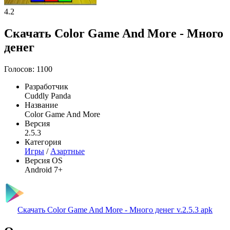
4.2
Скачать Color Game And More - Много
денег
Голосов: 1100
Разработчик
Cuddly Panda
Название
Color Game And More
Версия
2.5.3
Категория
Игры
/
Азартные
Версия OS
Android 7+
Скачать Color Game And More - Много денег v.2.5.3 apk