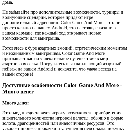
дома.
Не забывайте про дополнительные возможности, турниры и
волнующие сценарии, которые придают игре
дополнительный адреналин. Color Game And More – это не
просто казино на вашем Android, это настоящее казино в
вашем кармане, где каждый ход открывает новые
возможности для выигрыша.
Готовьтесь к буре азартных эмоций, стратегическим моментам
и неожиданным выигрышам. Color Game And More
приглашает вас на увлекательное путешествие в мир
азартного веселья. Погрузитесь в захватывающий азартный
пейзаж на вашем Android и докажите, что удача всегда на
вашей стороне!
Доступные особенности Color Game And More -
Много денег
Много денег
:
Этот мод предоставляет игроку возможность приобретения
значительного количества игровой валюты, обычно в форме
золота, драгоценностей или аналогичных ресурсов. Это
ускоряет процесс прокачки и улучшения персонажа, покупку