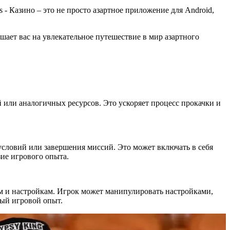
- Казино – это не просто азартное приложение для Android,
шает вас на увлекательное путешествие в мир азартного
 или аналогичных ресурсов. Это ускоряет процесс прокачки и
условий или завершения миссий. Это может включать в себя
ие игрового опыта.
 и настройкам. Игрок может манипулировать настройками,
ный игровой опыт.