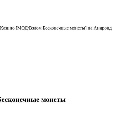
 - Казино [МОД/Взлом Бесконечные монеты] на Андроид
- Бесконечные монеты