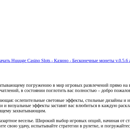
ачать Huuuge Casino Slots - Казино - Бесконечные монеты v.0.5.6 
атывающему погружению в мир игровых развлечений прямо на ва
чатлений, в состоянии поглотить вас полностью – добро пожалов
вающая: ослепительные световые эффекты, стильные дизайны и 
и и визуальные эффекты заставят вас влюбиться в каждую раскл
оящему захватывающим.
е азартное веселье. Широкий выбор игровых опций, начиная от 
е свою удачу, испытывайте стратегии в рулетке, и погружайтесь 