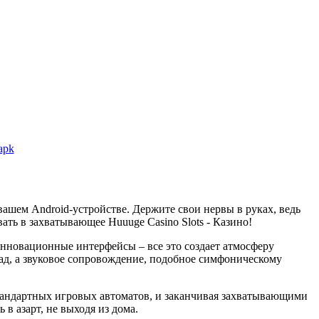
apk
шем Android-устройстве. Держите свои нервы в руках, ведь
ать в захватывающее Huuuge Casino Slots - Казино!
инновационные интерфейсы – все это создает атмосферу
ад, а звуковое сопровождение, подобное симфоническому
стандартных игровых автоматов, и заканчивая захватывающими
в азарт, не выходя из дома.