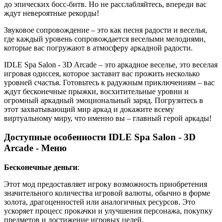
до эпических босс-битв. Но не расслабляйтесь, впереди вас
ждут невероятные рекорды!
Звуковое сопровождение – это как песня радости и веселья,
где каждый уровень сопровождается веселыми мелодиями,
которые вас погружают в атмосферу аркадной радости.
IDLE Spa Salon - 3D Arcade – это аркадное веселье, это веселая
игровая одиссея, которое заставит вас прожить несколько
уровней счастья. Готовьтесь к радужным приключениям – вас
ждут бесконечные прыжки, восхитительные уровни и
огромный аркадный эмоциональный заряд. Погрузитесь в
этот захватывающий мир аркад и докажите всему
виртуальному миру, что именно вы – главный герой аркады!
Доступные особенности IDLE Spa Salon - 3D
Arcade - Меню
Бесконечные деньги
:
Этот мод предоставляет игроку возможность приобретения
значительного количества игровой валюты, обычно в форме
золота, драгоценностей или аналогичных ресурсов. Это
ускоряет процесс прокачки и улучшения персонажа, покупку
предметов и достижение игровых целей.