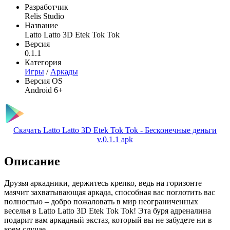
Разработчик
Relis Studio
Название
Latto Latto 3D Etek Tok Tok
Версия
0.1.1
Категория
Игры
/
Аркады
Версия OS
Android 6+
Скачать Latto Latto 3D Etek Tok Tok - Бесконечные деньги
v.0.1.1 apk
Описание
Друзья аркадники, держитесь крепко, ведь на горизонте
маячит захватывающая аркада, способная вас поглотить вас
полностью – добро пожаловать в мир неограниченных
веселья в Latto Latto 3D Etek Tok Tok! Эта буря адреналина
подарит вам аркадный экстаз, который вы не забудете ни в
коем случае.