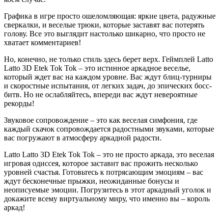
Графика в игре просто ошеломляющая: яркие цвета, радужные
сверкалки, и веселые трюки, которые заставят вас потерять
голову. Все это выглядит настолько шикарно, что просто не
хватает комментариев!
Но, конечно, не только стиль здесь берет верх. Геймплей Latto
Latto 3D Etek Tok Tok – это истинное аркадное веселье,
который ждет вас на каждом уровне. Вас ждут блиц-турниры
и скоростные испытания, от легких задач, до эпических босс-
битв. Но не ослабляйтесь, впереди вас ждут невероятные
рекорды!
Звуковое сопровождение – это как веселая симфония, где
каждый скачок сопровождается радостными звуками, которые
вас погружают в атмосферу аркадной радости.
Latto Latto 3D Etek Tok Tok – это не просто аркада, это веселая
игровая одиссея, которое заставит вас прожить несколько
уровней счастья. Готовьтесь к потрясающим эмоциям – вас
ждут бесконечные прыжки, неожиданные бонусы и
неописуемые эмоции. Погрузитесь в этот аркадный уголок и
докажите всему виртуальному миру, что именно вы – король
аркад!