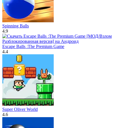
Spinning Balls
4.9
Escape Balls :The Premium Game
4.4
Super Oliver World
4.6