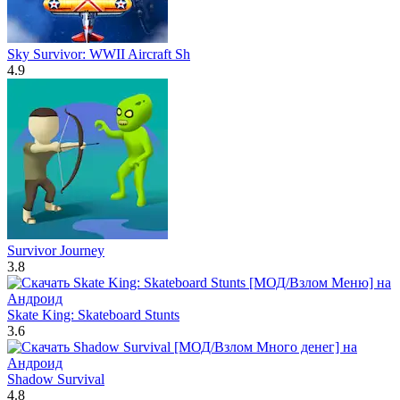
Sky Survivor: WWII Aircraft Sh
4.9
Survivor Journey
3.8
Skate King: Skateboard Stunts
3.6
Shadow Survival
4.8