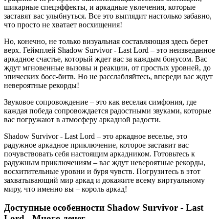
шикарные спецэффекты, и аркадные увлечения, которые
заставят вас улыбнуться. Все это выглядит настолько забавно,
что просто не хватает восхищения!
Но, конечно, не только визуальная составляющая здесь берет
верх. Геймплей Shadow Survivor - Last Lord – это неизведанное
аркадное счастье, который ждет вас за каждым бонусом. Вас
ждут мгновенные вызовы и реакции, от простых уровней, до
эпических босс-битв. Но не расслабляйтесь, впереди вас ждут
невероятные рекорды!
Звуковое сопровождение – это как веселая симфония, где
каждая победа сопровождается радостными звуками, которые
вас погружают в атмосферу аркадной радости.
Shadow Survivor - Last Lord – это аркадное веселье, это
радужное аркадное приключение, которое заставит вас
почувствовать себя настоящим аркадником. Готовьтесь к
радужным приключениям – вас ждут невероятные рекорды,
восхитительные уровни и буря чувств. Погрузитесь в этот
захватывающий мир аркад и докажите всему виртуальному
миру, что именно вы – король аркад!
Доступные особенности Shadow Survivor - Last
Lord - Много денег