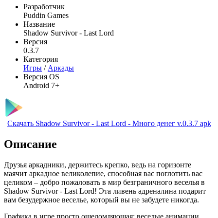
Разработчик
Puddin Games
Название
Shadow Survivor - Last Lord
Версия
0.3.7
Категория
Игры
/
Аркады
Версия OS
Android 7+
Скачать Shadow Survivor - Last Lord - Много денег v.0.3.7 apk
Описание
Друзья аркадники, держитесь крепко, ведь на горизонте
маячит аркадное великолепие, способная вас поглотить вас
целиком – добро пожаловать в мир безграничного веселья в
Shadow Survivor - Last Lord! Эта ливень адреналина подарит
вам безудержное веселье, который вы не забудете никогда.
Графика в игре просто ошеломляющая: веселые анимации,