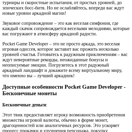
турниры и скоростные испытания, от простых уровней, до
эпических босс-битв. Но не ослабляйтесь, впереди вас ждут
новые уровни аркадной магии!
Звуковое сопровождение – это как веселая симфония, где
каждый скачок сопровождается веселыми мелодиями, которые
вас погружают в атмосферу аркадной радости.
Pocket Game Developer – это не просто аркада, это веселая
игровая одиссея, которое заставит вас прожить несколько
уровней счастья. Готовьтесь к радужным приключениям – вас
ждут невероятные рекорды, неожиданные бонусы и
неописуемые эмоции. Погрузитесь в этот радужный
аркадный ландшафт и докажите всему виртуальному миру,
что именно вы – лучший аркадник!
Доступные особенности Pocket Game Developer -
Бесконечные монеты
Бесконечные деньги
:
Этот твик предоставляет игроку возможность приобретения
множества игровой валюты, обычно в форме монет,
драгоценностей или аналогичных ресурсов. Это ускоряет
процесс прокачки и улучшения персонажа, покупку