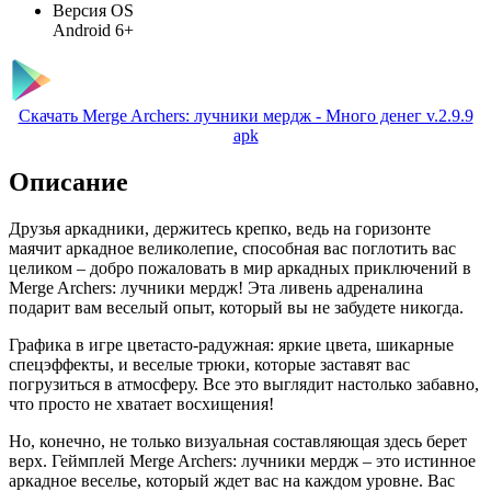
Версия OS
Android 6+
Скачать Merge Archers: лучники мердж - Много денег v.2.9.9
apk
Описание
Друзья аркадники, держитесь крепко, ведь на горизонте
маячит аркадное великолепие, способная вас поглотить вас
целиком – добро пожаловать в мир аркадных приключений в
Merge Archers: лучники мердж! Эта ливень адреналина
подарит вам веселый опыт, который вы не забудете никогда.
Графика в игре цветасто-радужная: яркие цвета, шикарные
спецэффекты, и веселые трюки, которые заставят вас
погрузиться в атмосферу. Все это выглядит настолько забавно,
что просто не хватает восхищения!
Но, конечно, не только визуальная составляющая здесь берет
верх. Геймплей Merge Archers: лучники мердж – это истинное
аркадное веселье, который ждет вас на каждом уровне. Вас