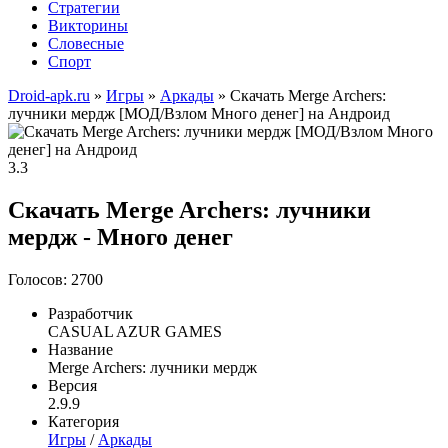
Стратегии
Викторины
Словесные
Спорт
Droid-apk.ru
»
Игры
»
Аркады
» Скачать Merge Archers:
лучники мердж [МОД/Взлом Много денег] на Андроид
3.3
Скачать Merge Archers: лучники
мердж - Много денег
Голосов: 2700
Разработчик
CASUAL AZUR GAMES
Название
Merge Archers: лучники мердж
Версия
2.9.9
Категория
Игры
/
Аркады