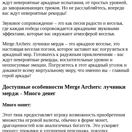
ждут невероятные аркадные испытания, от простых уровней,
до завораживающих трюков. Но не расслабляйтесь, впереди
вас ждут невероятные рекорды!
Звуковое сопровождение – это как песня радости и веселья,
где каждая победа сопровождается аркадными звуковыми
эффектами, которые вас окружают атмосферой веселья.
Merge Archers: лучники мердж – это аркадное веселье, это
настоящая веселая погоня, которое заставит вас погрузиться в
аркадный мир. Готовьтесь к радужным приключениям – вас
ждут невероятные рекорды, восхитительные уровни и
неописуемые эмоции. Погрузитесь в этот аркадный уголок и
докажите всему виртуальному миру, что именно вы – главный
герой аркады!
Доступные особенности Merge Archers: лучники
мердж - Много денег
Много монет
:
Этот твик предоставляет игроку возможность приобретения
множества игровой валюты, обычно в форме монет,
драгоценностей или аналогичных богатств. Это ускоряет
процесс прокачки и улучшения персонажа, покупку