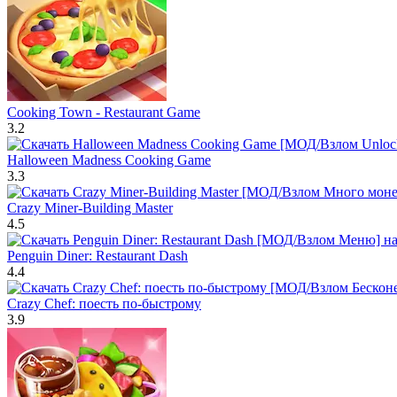
Cooking Town - Restaurant Game
3.2
Halloween Madness Cooking Game
3.3
Crazy Miner-Building Master
4.5
Penguin Diner: Restaurant Dash
4.4
Crazy Chef: поесть по-быстрому
3.9