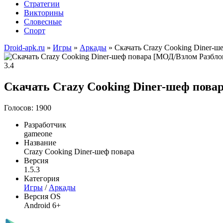
Стратегии
Викторины
Словесные
Спорт
Droid-apk.ru
»
Игры
»
Аркады
» Скачать Crazy Cooking Diner-
3.4
Скачать Crazy Cooking Diner-шеф повар
Голосов: 1900
Разработчик
gameone
Название
Crazy Cooking Diner-шеф повара
Версия
1.5.3
Категория
Игры
/
Аркады
Версия OS
Android 6+