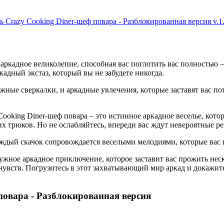
ь Crazy Cooking Diner-шеф повара - Разблокированная версия v.1.
 аркадное великолепие, способная вас поглотить вас полностью 
кадный экстаз, который вы не забудете никогда.
ые сверкалки, и аркадные увлечения, которые заставят вас поте
y Cooking Diner-шеф повара – это истинное аркадное веселье, ко
х трюков. Но не ослабляйтесь, впереди вас ждут невероятные р
каждый скачок сопровождается веселыми мелодиями, которые вас
адужное аркадное приключение, которое заставит вас прожить нес
чувств. Погрузитесь в этот захватывающий мир аркад и докажит
повара - Разблокированная версия