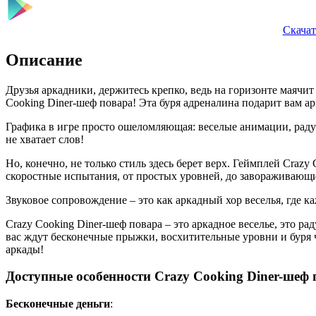
Скачат
Описание
Друзья аркадники, держитесь крепко, ведь на горизонте маячит
Cooking Diner-шеф повара! Эта буря адреналина подарит вам ар
Графика в игре просто ошеломляющая: веселые анимации, радужн
не хватает слов!
Но, конечно, не только стиль здесь берет верх. Геймплей Craz
скоростные испытания, от простых уровней, до завораживающи
Звуковое сопровождение – это как аркадный хор веселья, где 
Crazy Cooking Diner-шеф повара – это аркадное веселье, это р
вас ждут бесконечные прыжки, восхитительные уровни и буря 
аркады!
Доступные особенности Crazy Cooking Diner-шеф 
Бесконечные деньги
: