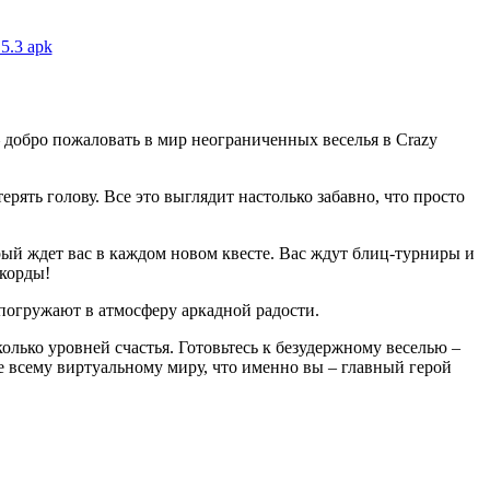
5.3 apk
– добро пожаловать в мир неограниченных веселья в Crazy
рять голову. Все это выглядит настолько забавно, что просто
торый ждет вас в каждом новом квесте. Вас ждут блиц-турниры и
екорды!
 погружают в атмосферу аркадной радости.
колько уровней счастья. Готовьтесь к безудержному веселью –
е всему виртуальному миру, что именно вы – главный герой