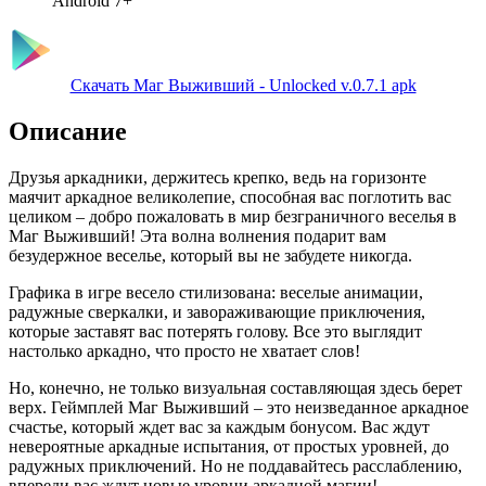
Android 7+
Скачать Маг Выживший - Unlocked v.0.7.1 apk
Описание
Друзья аркадники, держитесь крепко, ведь на горизонте
маячит аркадное великолепие, способная вас поглотить вас
целиком – добро пожаловать в мир безграничного веселья в
Маг Выживший! Эта волна волнения подарит вам
безудержное веселье, который вы не забудете никогда.
Графика в игре весело стилизована: веселые анимации,
радужные сверкалки, и завораживающие приключения,
которые заставят вас потерять голову. Все это выглядит
настолько аркадно, что просто не хватает слов!
Но, конечно, не только визуальная составляющая здесь берет
верх. Геймплей Маг Выживший – это неизведанное аркадное
счастье, который ждет вас за каждым бонусом. Вас ждут
невероятные аркадные испытания, от простых уровней, до
радужных приключений. Но не поддавайтесь расслаблению,
впереди вас ждут новые уровни аркадной магии!