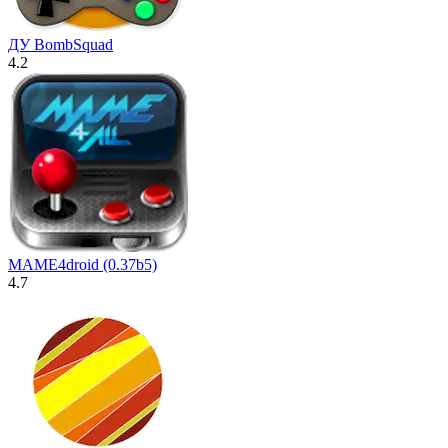
ДУ BombSquad
4.2
MAME4droid (0.37b5)
4.7