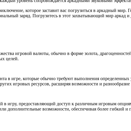
де каждый уровень сопровождается аркадными звуковыми эффекта
 приключение, которое заставит вас погрузиться в аркадный мир
альный заряд. Погрузитесь в этот захватывающий мир аркад и 
жества игровой валюты, обычно в форме золота, драгоценностей
ых целей.
нта в игре, которые обычно требуют выполнения определенных 
ругих игровых ресурсов, расширяя возможности и разнообразие
 в игру, предоставляющий доступ к различным игровым опциям
 или дополнительные возможности, обеспечивая более гибкий и