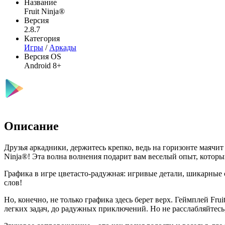
Название
Fruit Ninja®
Версия
2.8.7
Категория
Игры
/
Аркады
Версия OS
Android 8+
Описание
Друзья аркадники, держитесь крепко, ведь на горизонте маячит
Ninja®! Эта волна волнения подарит вам веселый опыт, который
Графика в игре цветасто-радужная: игривые детали, шикарные с
слов!
Но, конечно, не только графика здесь берет верх. Геймплей Fru
легких задач, до радужных приключений. Но не расслабляйтес