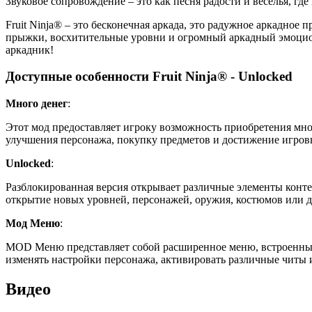
Звуковое сопровождение – это как песня радости и веселья, г
Fruit Ninja® – это бесконечная аркада, это радужное аркадное
прыжки, восхитительные уровни и огромный аркадный эмоцион
аркадник!
Доступные особенности Fruit Ninja® - Unlocked
Много денег
:
Этот мод предоставляет игроку возможность приобретения мно
улучшения персонажа, покупку предметов и достижение игров
Unlocked
:
Разблокированная версия открывает различные элементы конте
открытие новых уровней, персонажей, оружия, костюмов или д
Мод Меню
:
MOD Меню представляет собой расширенное меню, встроенный
изменять настройки персонажа, активировать различные читы
Видео