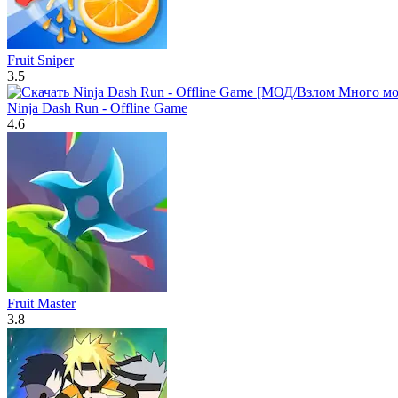
Fruit Sniper
3.5
Ninja Dash Run - Offline Game
4.6
Fruit Master
3.8